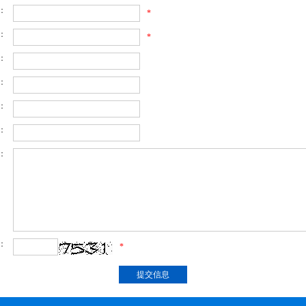
：
*
：
*
：
：
：
：
：
：
*