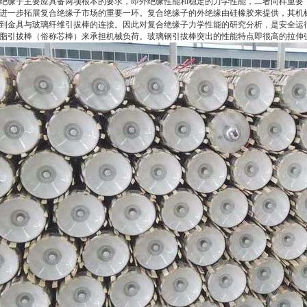
绝缘子主要应具备两项根本的要求，即外绝缘性能和稳定的力学性能，二者同样重要
进一步拓展复合绝缘子市场的重要一环。复合绝缘子的外绝缘由硅橡胶来提供，其机
到金具与玻璃纤维引拔棒的连接。因此对复合绝缘子力学性能的研究分析，是安全运
脂引拔棒（俗称芯棒）来承担机械负荷。玻璃钢引拔棒突出的性能特点即很高的拉伸