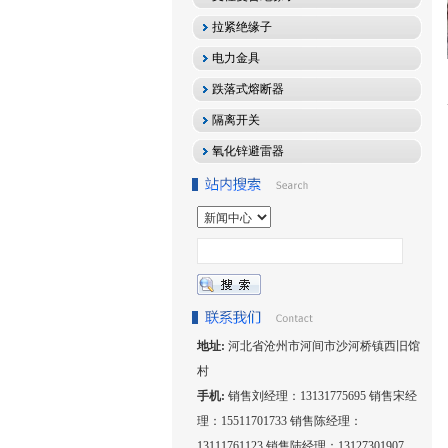
拉紧绝缘子
电力金具
跌落式熔断器
隔离开关
氧化锌避雷器
地址:
河北省沧州市河间市沙河桥镇西旧馆
村
手机:
销售刘经理：13131775695 销售宋经
理：15511701733 销售陈经理：
13111761123 销售陆经理：13127301907