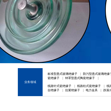
1
2
3
标准型悬式玻璃绝缘子
|
防污型悬式玻璃绝缘
瓷绝缘子
|
钟罩型悬式陶瓷绝缘子
|
业务领域
线路针式瓷绝缘子
|
线路柱式瓷绝缘子
|
线
合绝缘子
|
拉紧绝缘子
|
电力金具
|
跌落