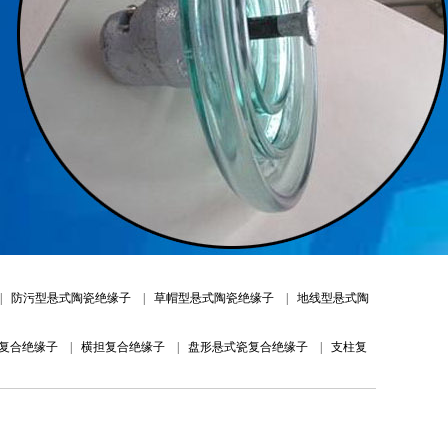
|
防污型悬式陶瓷绝缘子
|
草帽型悬式陶瓷绝缘子
|
地线型悬式陶
复合绝缘子
|
横担复合绝缘子
|
盘形悬式瓷复合绝缘子
|
支柱复