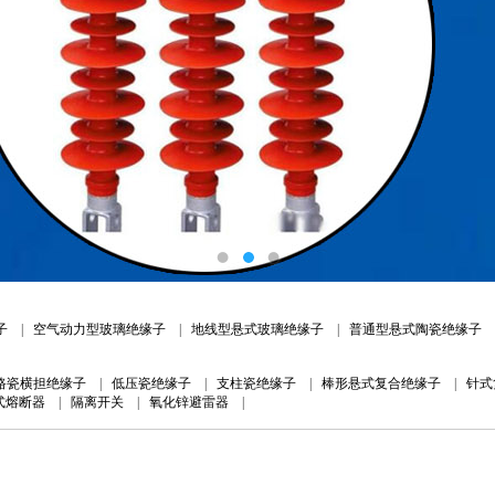
子
|
空气动力型玻璃绝缘子
|
地线型悬式玻璃绝缘子
|
普通型悬式陶瓷绝缘子
路瓷横担绝缘子
|
低压瓷绝缘子
|
支柱瓷绝缘子
|
棒形悬式复合绝缘子
|
针式
式熔断器
|
隔离开关
|
氧化锌避雷器
|